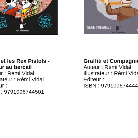
et les Rex Pistols -
Graffiti et Compagni
r au bercail
Auteur : Rémi Vidal
r : Rémi Vidal
Illustrateur : Rémi Vid
trateur : Rémi Vidal
Editeur :
ur :
ISBN : 97910967444
 : 9791096744501