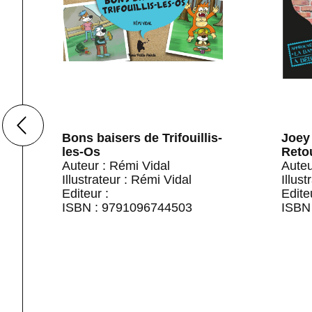
y
Bons baisers de Trifouillis-
Joey 
les-Os
Retou
Auteur : Rémi Vidal
Auteu
Illustrateur : Rémi Vidal
Illus
Editeur :
Edite
ISBN : 9791096744503
ISBN