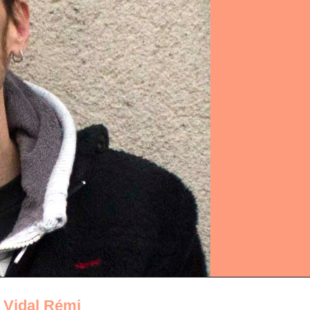
•
Vidal Rémi