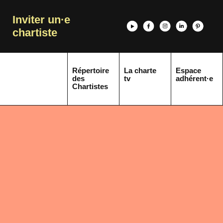
Inviter un·e
chartiste
Répertoire
La charte
Espace
des
tv
adhérent·e
Chartistes