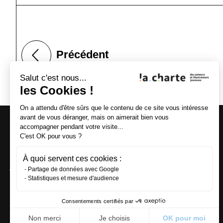
Précédent
Salut c'est nous...
les Cookies !
On a attendu d'être sûrs que le contenu de ce site vous intéresse
avant de vous déranger, mais on aimerait bien vous
12 passage
La Charte
accompagner pendant votre visite...
Turquetil
des auteurs
C'est OK pour vous ?
75011 Paris
et illustrateurs
T :
01 42 81 19 93
À quoi servent ces cookies :
jeunesse
Partage de données avec Google
Écrire à la Charte
Statistiques et mesure d'audience
Consentements certifiés par
Non merci
Je choisis
OK pour moi