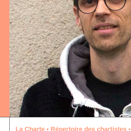
La Charte
•
Répertoire des chartistes