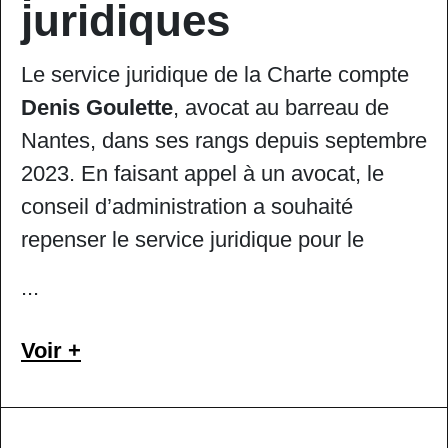
juridiques
Le service juridique de la Charte compte
Denis Goulette
, avocat au barreau de
Nantes, dans ses rangs depuis septembre
2023. En faisant appel à un avocat, le
conseil d’administration a souhaité
repenser le service juridique pour le
recentrer sur la défense collective des
...
droits des auteur·ices, et s’outiller d’une
expertise du régime artistes-auteurs dans
Voir +
le cadre des négociations avec les
pouvoirs publics. Si un juriste donne
uniquement des conseils,
un avocat a