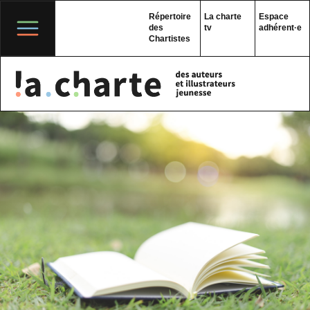
Skip
to
Répertoire
La charte
Espace
content
des
tv
adhérent·e
Chartistes