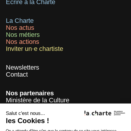
Écrire à la Charte
La Charte
Nos actus
Nos métiers
Nos actions
Inviter un·e chartiste
Newsletters
Contact
Nos partenaires
Ministère de la Culture
Mairie de Paris
Centre national du livre
Salut c'est nous...
La Sofia
les Cookies !
ADAGP
On a attendu d'être sûrs que le contenu de ce site vous intéresse