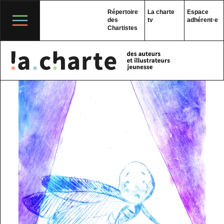
Skip
to
Répertoire
La charte
Espace
content
des
tv
adhérent·e
Chartistes