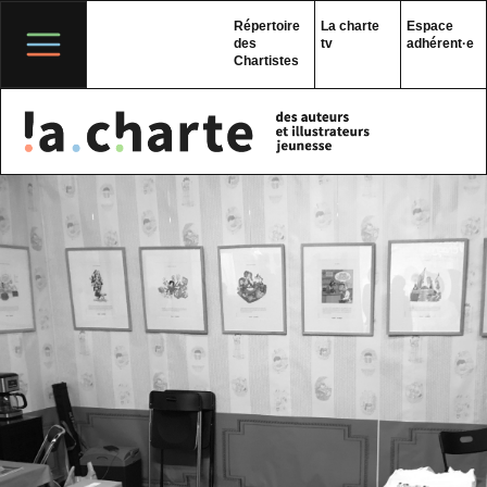
Skip
to
Répertoire
La charte
Espace
content
des
tv
adhérent·e
Chartistes