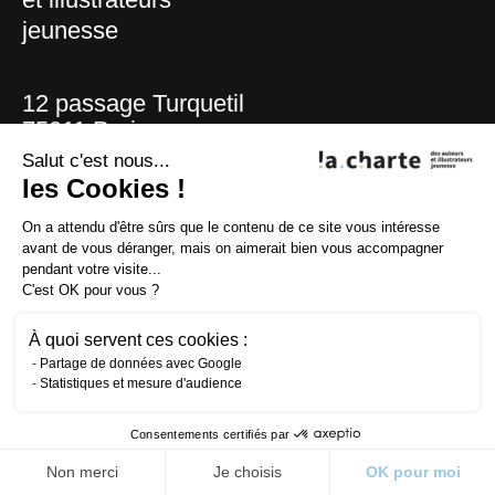
jeunesse
12 passage Turquetil
75011 Paris
T :
01 42 81 19 93
Salut c'est nous...
les Cookies !
Écrire à la Charte
On a attendu d'être sûrs que le contenu de ce site vous intéresse
avant de vous déranger, mais on aimerait bien vous accompagner
pendant votre visite...
La Charte
C'est OK pour vous ?
Nos actus
Nos métiers
À quoi servent ces cookies :
Nos actions
Partage de données avec Google
Inviter un·e chartiste
Statistiques et mesure d'audience
Consentements certifiés par
Newsletters
Non merci
Je choisis
OK pour moi
Contact