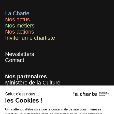
La Charte
Nos actus
Nos métiers
Nos actions
Inviter un·e chartiste
Newsletters
Contact
Nos partenaires
Ministère de la Culture
Mairie de Paris
Centre national du livre
Salut c'est nous...
La Sofia
les Cookies !
ADAGP
On a attendu d'être sûrs que le contenu de ce site vous intéresse
La SAIF