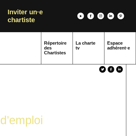
Inviter un·e
chartiste
Répertoire
La charte
Espace
des
tv
adhérent·e
Chartistes
d’emploi