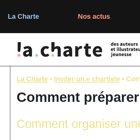
Skip
to
content
La Charte
Nos actus
La Charte
•
Inviter un.e chartiste
•
Com
Comment préparer 
Comment organiser une 