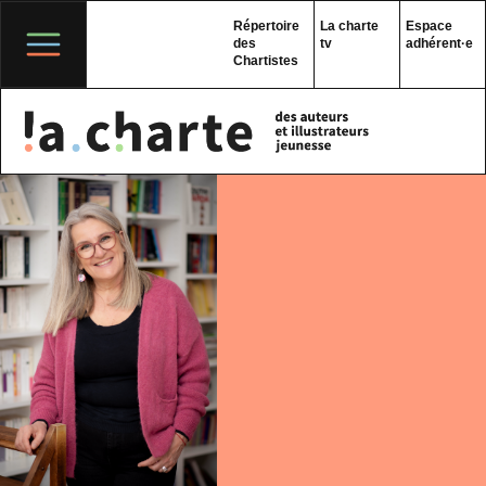
Skip
to
Répertoire
La charte
Espace
content
des
tv
adhérent·e
Chartistes