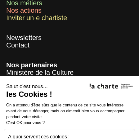
Nos métiers
Nos actions
Inviter un·e chartiste
Newsletters
Contact
Nos partenaires
Ministère de la Culture
Mairie de Paris
Centre national du livre
Salut c'est nous...
les Cookies !
La Sofia
ADAGP
On a attendu d'être sûrs que le contenu de ce site vous intéresse
La SAIF
avant de vous déranger, mais on aimerait bien vous accompagner
CFC
pendant votre visite...
Lire et faire lire
C'est OK pour vous ?
Fondation la Poste
À quoi servent ces cookies :