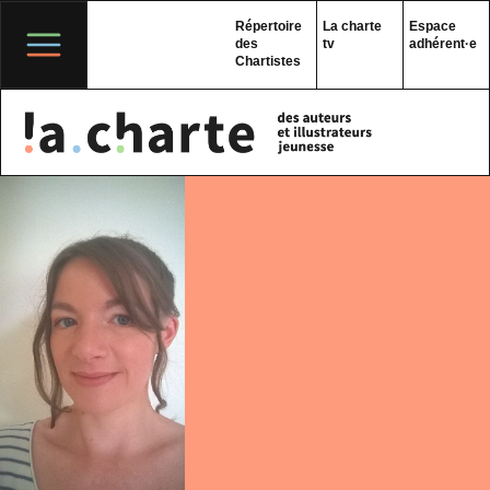
Skip
to
Répertoire
La charte
Espace
content
des
tv
adhérent·e
Chartistes