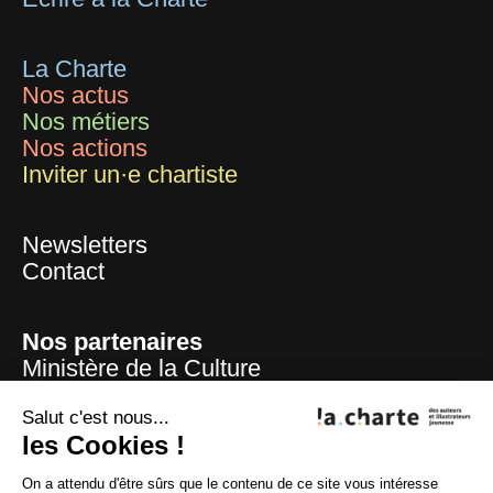
La Charte
Nos actus
Nos métiers
Nos actions
Inviter un·e chartiste
Newsletters
Contact
Nos partenaires
Ministère de la Culture
Mairie de Paris
Centre national du livre
Salut c'est nous...
les Cookies !
La Sofia
ADAGP
On a attendu d'être sûrs que le contenu de ce site vous intéresse