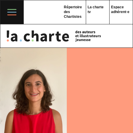
Skip
to
Répertoire
La charte
Espace
content
des
tv
adhérent·e
Chartistes