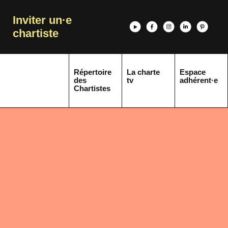
Inviter un·e
chartiste
Répertoire
La charte
Espace
des
tv
adhérent·e
Chartistes