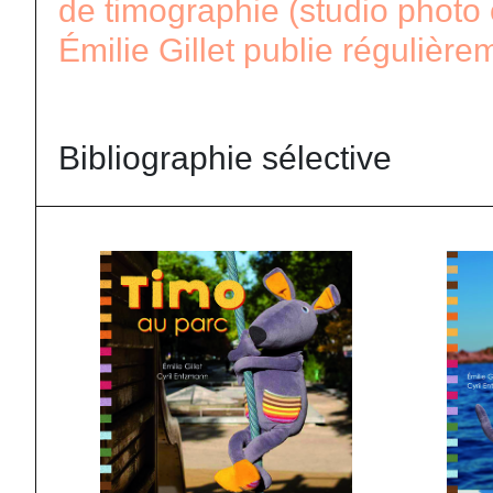
de timographie (studio photo 
Émilie Gillet publie régulièr
Bibliographie sélective