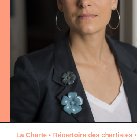
La Charte
•
Répertoire des chartistes