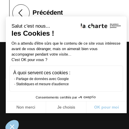
Précédent
Salut c'est nous...
les Cookies !
On a attendu d'être sûrs que le contenu de ce site vous intéresse
avant de vous déranger, mais on aimerait bien vous
12 passage
La Charte
accompagner pendant votre visite...
Turquetil
des auteurs
C'est OK pour vous ?
75011 Paris
et illustrateurs
T :
01 42 81 19 93
À quoi servent ces cookies :
jeunesse
Partage de données avec Google
Écrire à la Charte
Statistiques et mesure d'audience
Consentements certifiés par
Non merci
Je choisis
OK pour moi
Axeptio consent
Plateforme de Gestion du Consentement : P