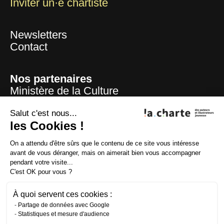
Inviter un·e chartiste
Newsletters
Contact
Nos partenaires
Ministère de la Culture
Mairie de Paris
Centre national du livre
Salut c'est nous...
La Sofia
les Cookies !
ADAGP
On a attendu d'être sûrs que le contenu de ce site vous intéresse
La SAIF
avant de vous déranger, mais on aimerait bien vous accompagner
CFC
pendant votre visite...
Lire et faire lire
C'est OK pour vous ?
Fondation la Poste
À quoi servent ces cookies :
Partage de données avec Google
Statistiques et mesure d'audience
Crédits