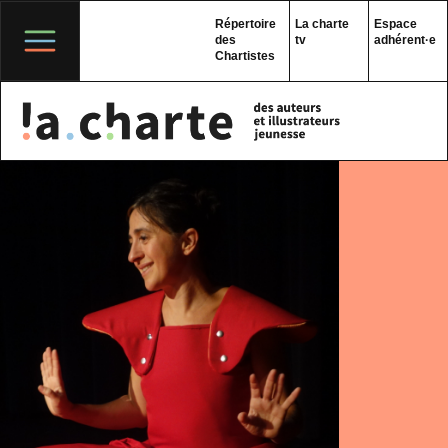
Skip
to
Répertoire
La charte
Espace
content
des
tv
adhérent·e
Chartistes