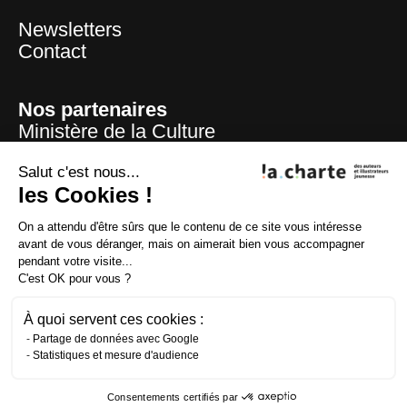
Newsletters
Contact
Nos partenaires
Ministère de la Culture
Mairie de Paris
Centre national du livre
Salut c'est nous...
les Cookies !
La Sofia
ADAGP
On a attendu d'être sûrs que le contenu de ce site vous intéresse
La SAIF
avant de vous déranger, mais on aimerait bien vous accompagner
CFC
pendant votre visite...
Lire et faire lire
C'est OK pour vous ?
Fondation la Poste
À quoi servent ces cookies :
Partage de données avec Google
Statistiques et mesure d'audience
Crédits
Mentions légales
Consentements certifiés par