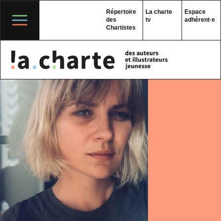
Skip
to
Répertoire
La charte
Espace
content
des
tv
adhérent·e
Chartistes