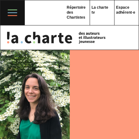
Skip
to
Répertoire
La charte
Espace
content
des
tv
adhérent·e
Chartistes