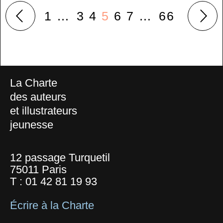
1
…
3
4
5
6
7
…
66
La Charte
des auteurs
et illustrateurs
jeunesse
12 passage Turquetil
75011 Paris
T :
01 42 81 19 93
Écrire à la Charte