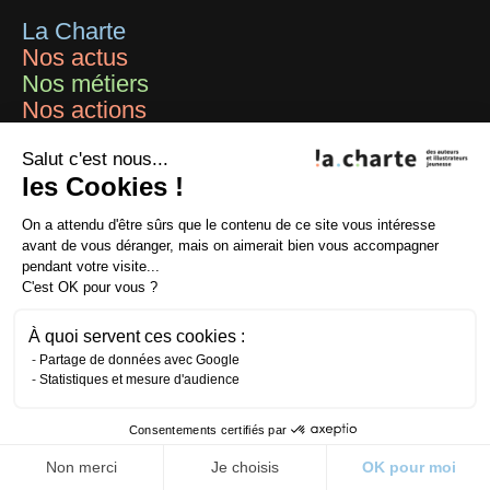
La Charte
Nos actus
Nos métiers
Nos actions
Inviter un·e chartiste
Salut c'est nous...
les Cookies !
Newsletters
On a attendu d'être sûrs que le contenu de ce site vous intéresse
Contact
avant de vous déranger, mais on aimerait bien vous accompagner
pendant votre visite...
C'est OK pour vous ?
Nos partenaires
Ministère de la Culture
À quoi servent ces cookies :
Mairie de Paris
Partage de données avec Google
Centre national du livre
Statistiques et mesure d'audience
La Sofia
ADAGP
Consentements certifiés par
La SAIF
Non merci
Je choisis
OK pour moi
CFC