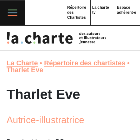
Skip
to
Répertoire
La charte
Espace
content
des
tv
adhérent·e
Chartistes
La Charte
•
Répertoire des chartistes
•
Tharlet Eve
Tharlet Eve
Autrice-illustratrice