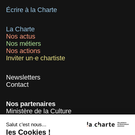
Écrire à la Charte
La Charte
Nos actus
Nos métiers
Nos actions
Inviter un·e chartiste
Newsletters
Contact
Nos partenaires
Ministère de la Culture
Mairie de Paris
Centre national du livre
Salut c'est nous...
La Sofia
les Cookies !