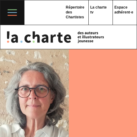
Skip
to
Répertoire
La charte
Espace
content
des
tv
adhérent·e
Chartistes