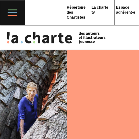
Skip
to
Répertoire
La charte
Espace
content
des
tv
adhérent·e
Chartistes