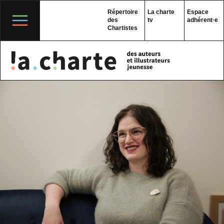
Skip
to
Répertoire
La charte
Espace
content
des
tv
adhérent·e
Chartistes