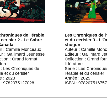
Chroniques de l'érable
Les Chroniques de l'
 cerisier 2 - Le Sabre
et du cerisier 3 - L'
Sanada
shogun
r : Camille Monceaux
Auteur : Camille Mon
ur : Gallimard Jeunesse
Editeur : Gallimard J
ction : Grand format
Collection : Grand for
ature
littérature
 : Les Chroniques de
Série : Les Chronique
le et du cerisier
l'érable et du cerisier
e : 2023
Année : 2025
 : 9782075127028
ISBN : 97820751675