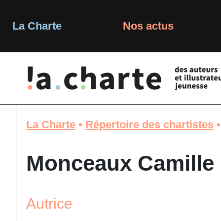
Skip
to
content
La Charte
Nos actus
La Charte
•
Répertoire des chartistes
Monceaux Camille
Autrice