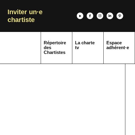
Inviter un·e
chartiste
Répertoire
La charte
Espace
des
tv
adhérent·e
Chartistes