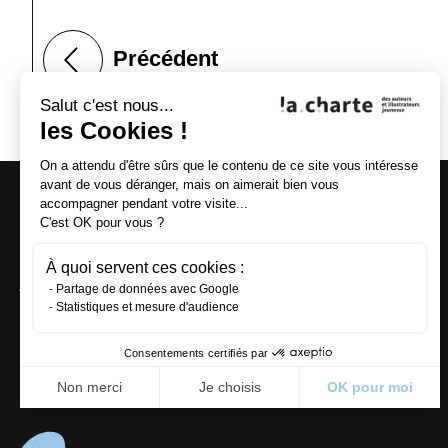
Précédent
Salut c'est nous...
les Cookies !
On a attendu d'être sûrs que le contenu de ce site vous intéresse
avant de vous déranger, mais on aimerait bien vous
12 passage
La Charte
accompagner pendant votre visite...
Turquetil
des auteurs
C'est OK pour vous ?
75011 Paris
et illustrateurs
T :
01 42 81 19 93
À quoi servent ces cookies :
jeunesse
Partage de données avec Google
Statistiques et mesure d'audience
Écrire à la Charte
Consentements certifiés par
Non merci
Je choisis
OK pour moi
Axeptio consent
Plateforme de Gestion du Consentement : P