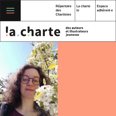
Skip
to
Répertoire
La charte
Espace
content
des
tv
adhérent·e
Chartistes