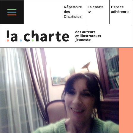
Skip
to
Répertoire
La charte
Espace
content
des
tv
adhérent·e
Chartistes