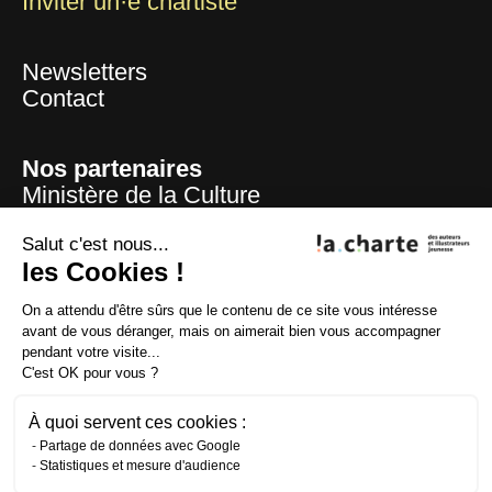
Inviter un·e chartiste
Newsletters
Contact
Nos partenaires
Ministère de la Culture
Mairie de Paris
Centre national du livre
Salut c'est nous...
La Sofia
les Cookies !
ADAGP
On a attendu d'être sûrs que le contenu de ce site vous intéresse
La SAIF
avant de vous déranger, mais on aimerait bien vous accompagner
CFC
pendant votre visite...
Lire et faire lire
C'est OK pour vous ?
Fondation la Poste
À quoi servent ces cookies :
Partage de données avec Google
Statistiques et mesure d'audience
Crédits