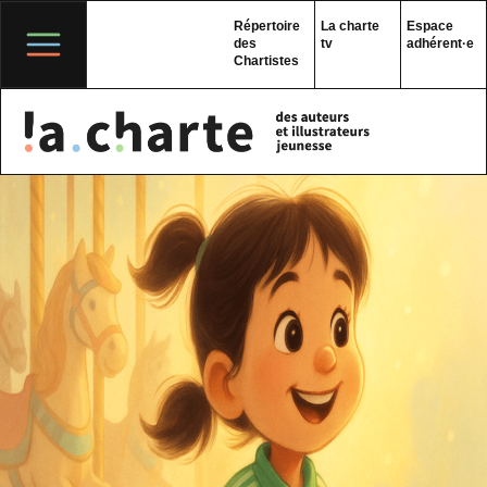
Skip
to
Répertoire
La charte
Espace
content
des
tv
adhérent·e
Chartistes