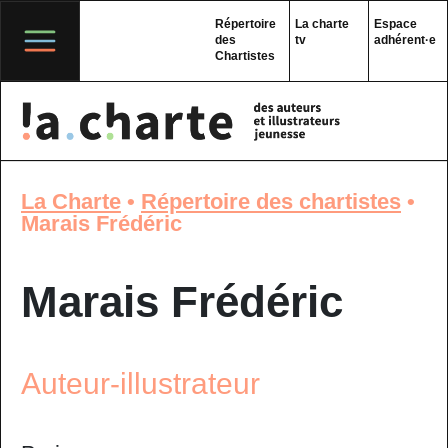
Skip
to
Répertoire
La charte
Espace
content
des
tv
adhérent·e
Chartistes
La Charte
•
Répertoire des chartistes
•
Marais Frédéric
Marais Frédéric
Auteur-illustrateur