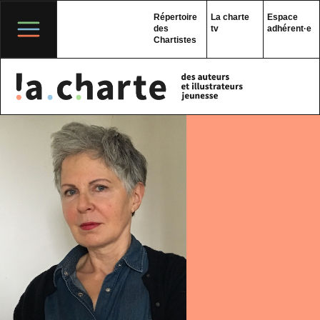
Skip
to
Répertoire
La charte
Espace
content
des
tv
adhérent·e
Chartistes