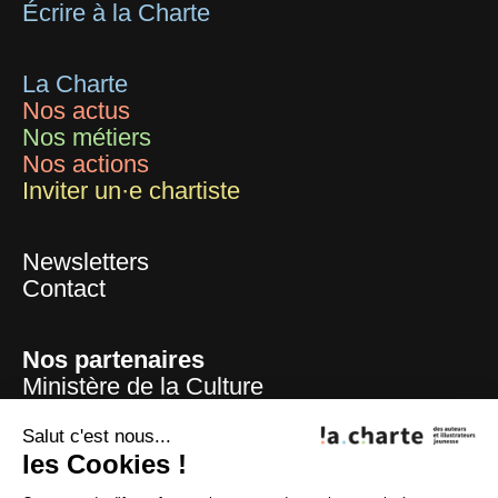
Écrire à la Charte
La Charte
Nos actus
Nos métiers
Nos actions
Inviter un·e chartiste
Newsletters
Contact
Nos partenaires
Ministère de la Culture
Mairie de Paris
Centre national du livre
Salut c'est nous...
La Sofia
les Cookies !
ADAGP