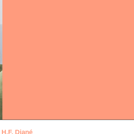
•
H.F. Diané