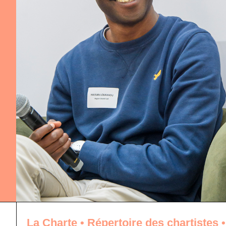
La Charte
•
Répertoire des chartistes