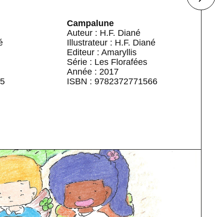
Campalune
Auteur : H.F. Diané
é
Illustrateur : H.F. Diané
Editeur : Amaryllis
Série : Les Florafées
Année : 2017
05
ISBN : 9782372771566