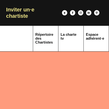
Inviter un·e
chartiste
Répertoire
La charte
Espace
des
tv
adhérent·e
Chartistes