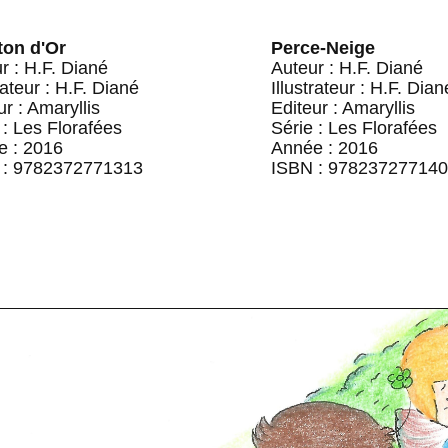
ton d'Or
Perce-Neige
r : H.F. Diané
Auteur : H.F. Diané
rateur : H.F. Diané
Illustrateur : H.F. Dian
ur : Amaryllis
Editeur : Amaryllis
 : Les Florafées
Série : Les Florafées
e : 2016
Année : 2016
 : 9782372771313
ISBN : 97823727714