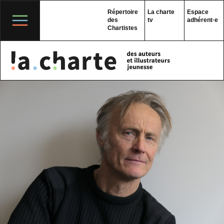
Skip
to
Répertoire
La charte
Espace
content
des
tv
adhérent·e
Chartistes