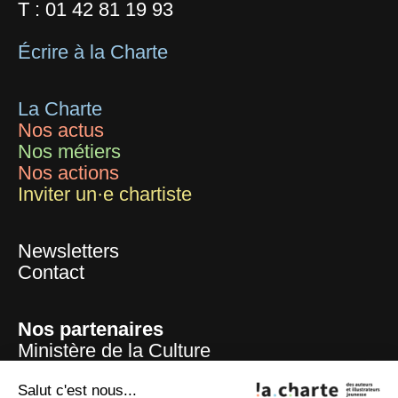
T :
01 42 81 19 93
Écrire à la Charte
La Charte
Nos actus
Nos métiers
Nos actions
Inviter un·e chartiste
Newsletters
Contact
Nos partenaires
Ministère de la Culture
Mairie de Paris
Centre national du livre
Salut c'est nous...