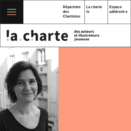
Skip
to
Répertoire
La charte
Espace
content
des
tv
adhérent·e
Chartistes