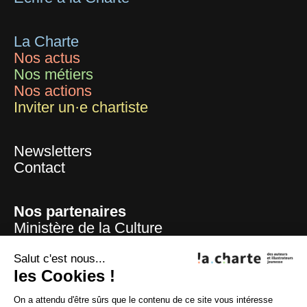
La Charte
Nos actus
Nos métiers
Nos actions
Inviter un·e chartiste
Newsletters
Contact
Nos partenaires
Ministère de la Culture
Mairie de Paris
Centre national du livre
Salut c'est nous...
les Cookies !
La Sofia
ADAGP
On a attendu d'être sûrs que le contenu de ce site vous intéresse
La SAIF