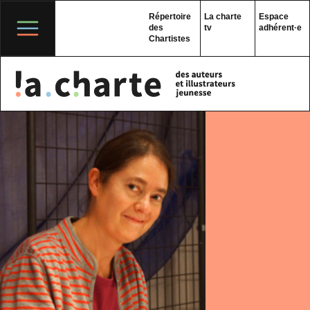
Skip
to
Répertoire
La charte
Espace
content
des
tv
adhérent·e
Chartistes