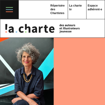
Skip
to
Répertoire
La charte
Espace
content
des
tv
adhérent·e
Chartistes