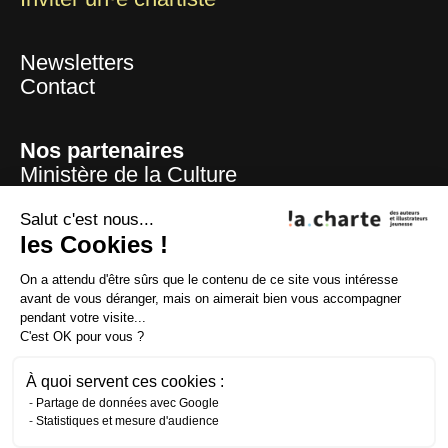
Newsletters
Contact
Nos partenaires
Ministère de la Culture
Mairie de Paris
Centre national du livre
Salut c'est nous...
les Cookies !
La Sofia
ADAGP
On a attendu d'être sûrs que le contenu de ce site vous intéresse
La SAIF
avant de vous déranger, mais on aimerait bien vous accompagner
CFC
pendant votre visite...
Lire et faire lire
C'est OK pour vous ?
Fondation la Poste
À quoi servent ces cookies :
Partage de données avec Google
Statistiques et mesure d'audience
Crédits