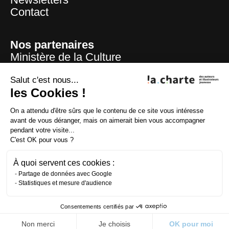
Contact
Nos partenaires
Ministère de la Culture
Mairie de Paris
Centre national du livre
Salut c'est nous...
les Cookies !
La Sofia
ADAGP
On a attendu d'être sûrs que le contenu de ce site vous intéresse
La SAIF
avant de vous déranger, mais on aimerait bien vous accompagner
CFC
pendant votre visite...
Lire et faire lire
C'est OK pour vous ?
Fondation la Poste
À quoi servent ces cookies :
Partage de données avec Google
Statistiques et mesure d'audience
Crédits
Mentions légales
Consentements certifiés par
Réalisé par
Burlat agence
Non merci
Je choisis
OK pour moi