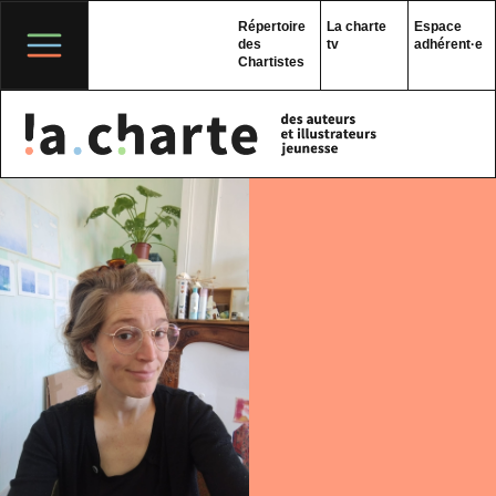
Skip
to
Répertoire
La charte
Espace
content
des
tv
adhérent·e
Chartistes