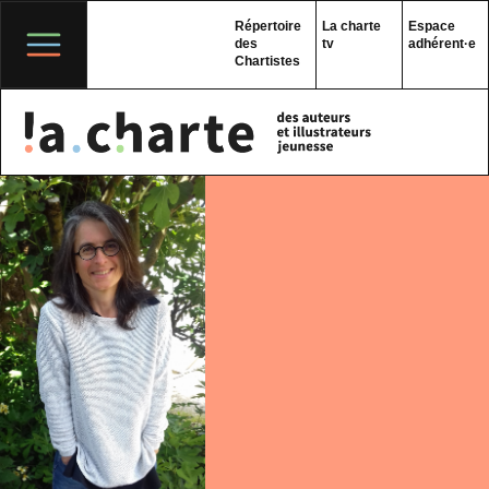
Skip
to
Répertoire
La charte
Espace
content
des
tv
adhérent·e
Chartistes