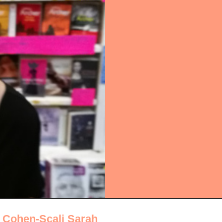
•
Cohen-Scali Sarah