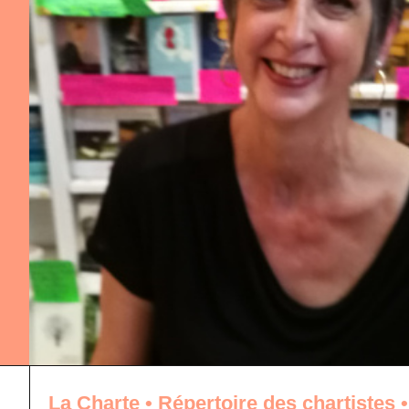
La Charte
•
Répertoire des chartistes