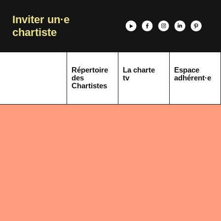
Inviter un·e
chartiste
Répertoire
La charte
Espace
des
tv
adhérent·e
Chartistes