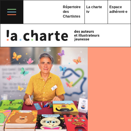
Skip
to
Répertoire
La charte
Espace
content
des
tv
adhérent·e
Chartistes