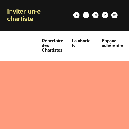
Inviter un·e
chartiste
Répertoire
La charte
Espace
des
tv
adhérent·e
Chartistes