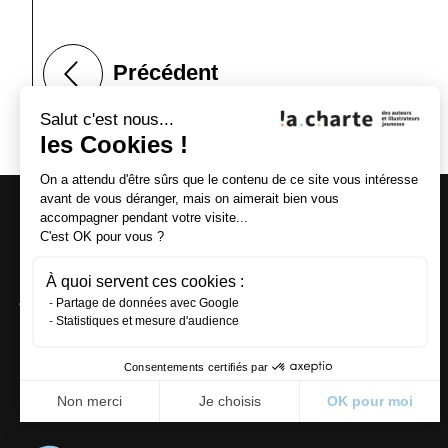
Précédent
Salut c'est nous...
les Cookies !
On a attendu d'être sûrs que le contenu de ce site vous intéresse
avant de vous déranger, mais on aimerait bien vous
12 passage
La Charte
accompagner pendant votre visite...
Turquetil
des auteurs
C'est OK pour vous ?
75011 Paris
et illustrateurs
T :
01 42 81 19 93
À quoi servent ces cookies :
jeunesse
Partage de données avec Google
Écrire à la Charte
Statistiques et mesure d'audience
Consentements certifiés par
Non merci
Je choisis
OK pour moi
Axeptio consent
Plateforme de Gestion du Consentement : P