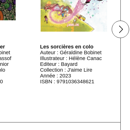
er
Les sorcières en colo
binet
Auteur : Géraldine Bobinet
lassof
Illustrateur : Hélène Canac
nior
Editeur : Bayard
olo
Collection : J'aime Lire
Année : 2023
70
ISBN : 9791036348621