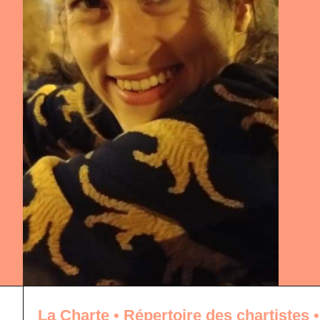
La Charte
•
Répertoire des chartistes