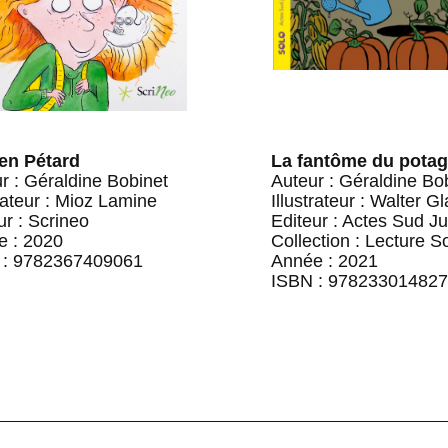
 en Pétard
La fantôme du potag
r : Géraldine Bobinet
Auteur : Géraldine Bo
trateur : Mioz Lamine
Illustrateur : Walter G
ur : Scrineo
Editeur : Actes Sud Ju
e : 2020
Collection : Lecture S
 : 9782367409061
Année : 2021
ISBN : 97823301482