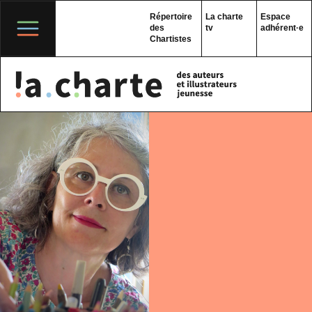
Skip
to
Répertoire
La charte
Espace
content
des
tv
adhérent·e
Chartistes