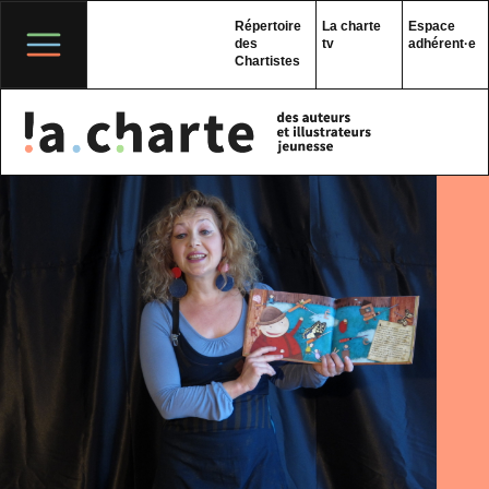
Skip
to
Répertoire
La charte
Espace
content
des
tv
adhérent·e
Chartistes