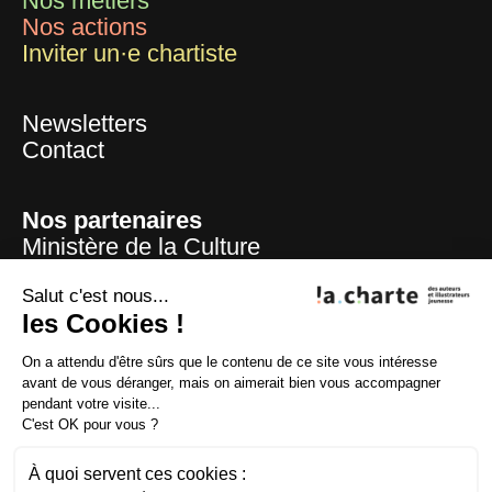
Nos métiers
Nos actions
Inviter un·e chartiste
Newsletters
Contact
Nos partenaires
Ministère de la Culture
Mairie de Paris
Centre national du livre
Salut c'est nous...
La Sofia
les Cookies !
ADAGP
On a attendu d'être sûrs que le contenu de ce site vous intéresse
La SAIF
avant de vous déranger, mais on aimerait bien vous accompagner
CFC
pendant votre visite...
Lire et faire lire
C'est OK pour vous ?
Fondation la Poste
À quoi servent ces cookies :