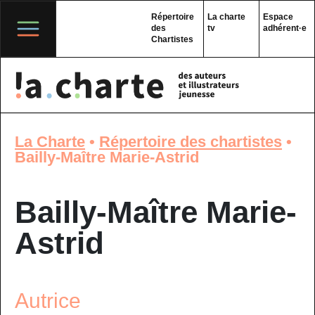
Skip
to
Répertoire
La charte
Espace
content
des
tv
adhérent·e
Chartistes
La Charte
•
Répertoire des chartistes
•
Bailly-Maître Marie-Astrid
Bailly-Maître Marie-
Astrid
Autrice