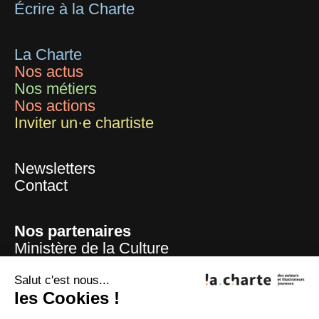
Écrire à la Charte
La Charte
Nos actus
Nos métiers
Nos actions
Inviter un·e chartiste
Newsletters
Contact
Nos partenaires
Ministère de la Culture
Mairie de Paris
Centre national du livre
Salut c'est nous...
les Cookies !
La Sofia
ADAGP