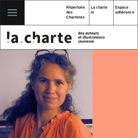
Skip
to
Répertoire
La charte
Espace
content
des
tv
adhérent·e
Chartistes