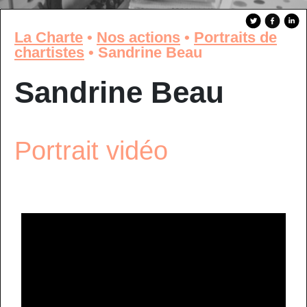
La Charte
•
Nos actions
•
Portraits de
chartistes
•
Sandrine Beau
Sandrine Beau
Portrait vidéo