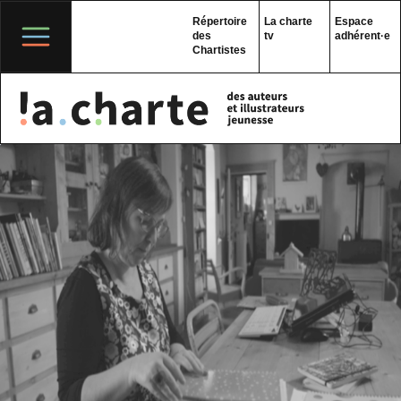
Skip
to
Répertoire
La charte
Espace
content
des
tv
adhérent·e
Chartistes