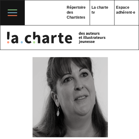
Skip
to
Répertoire
La charte
Espace
content
des
tv
adhérent·e
Chartistes